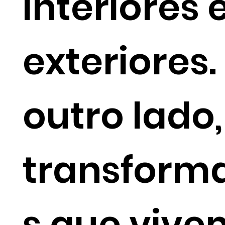
interiores 
exteriores.
outro lado,
transform
s que viv