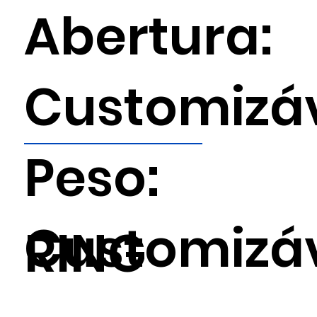
Abertura:
Customizá
Peso:
Customizá
RING