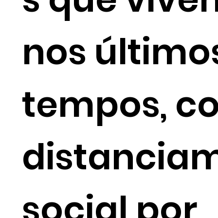
nos último
tempos, c
distancia
social por