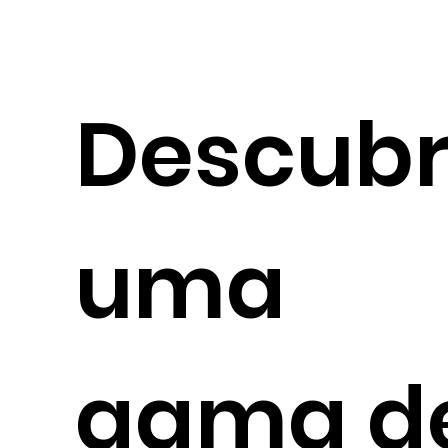
Descub
uma
gama d