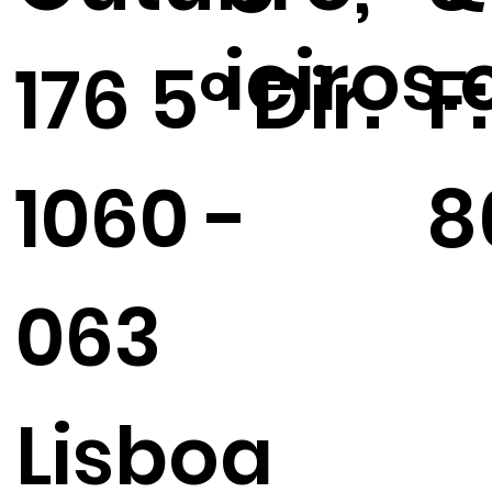
ieiros
176 5º Dir.
F
1060 -
8
063
Lisboa