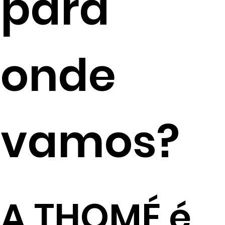
para
onde
vamos?
A THOMÉ é